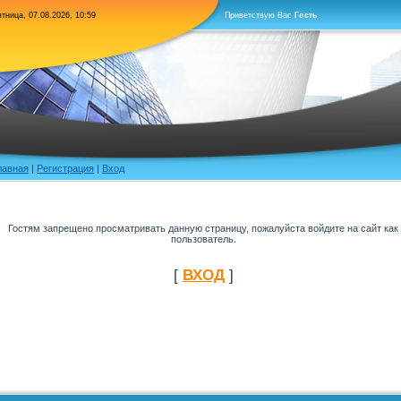
тница, 07.08.2026, 10:59
Приветствую Вас
Гость
лавная
|
Регистрация
|
Вход
Гостям запрещено просматривать данную страницу, пожалуйста войдите на сайт как
пользователь.
[
ВХОД
]