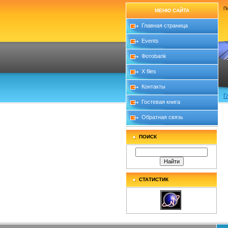
Пя
МЕНЮ САЙТА
Главная страница
Events
Фотоbank
X files
Контакты
Г
Гостевая книга
Обратная связь
ПОИСК
СТАТИСТИК