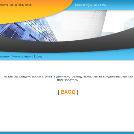
ббота, 08.08.2026, 05:38
Приветствую Вас
Гость
лавная
|
Регистрация
|
Вход
Гостям запрещено просматривать данную страницу, пожалуйста войдите на сайт как
пользователь.
[
ВХОД
]