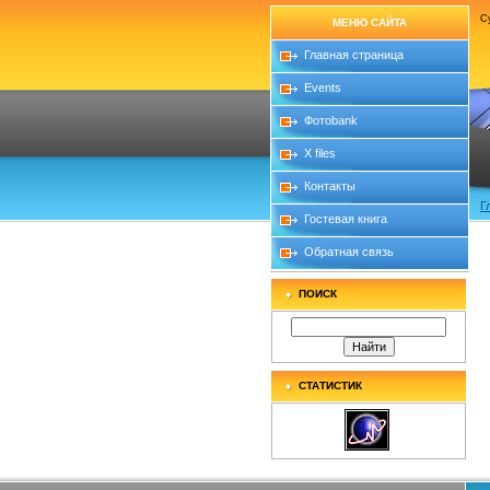
Су
МЕНЮ САЙТА
Главная страница
Events
Фотоbank
X files
Контакты
Г
Гостевая книга
Обратная связь
ПОИСК
СТАТИСТИК