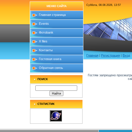
Суббота, 08.08.2026, 13:57
МЕНЮ САЙТА
Главная страница
Events
Фотоbank
X files
Контакты
Главная
|
Регистрация
|
Вход
Гостевая книга
Обратная связь
Гостям запрещено просматри
са
ПОИСК
СТАТИСТИК